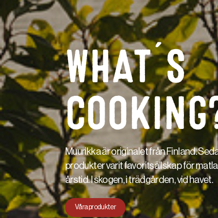
WHAT´S
COOKING
Muurikka är originalet från Finland. Sed
produkter varit favoritsällskap för mat
årstid. I skogen, i trädgården, vid havet.
Våra produkter