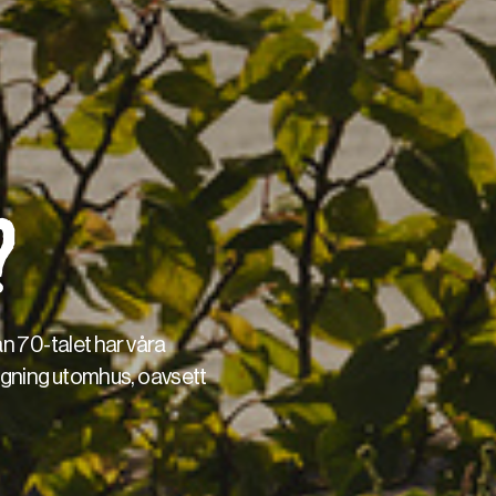
?
an 70-talet har våra
lagning utomhus, oavsett