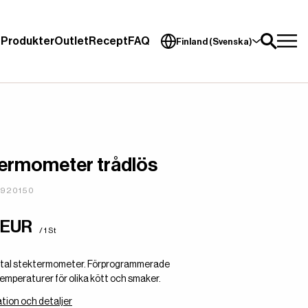
Produkter
Outlet
Recept
FAQ
Finland (Svenska)
ermometer trådlös
4920150
 EUR
/ 1 St
gital stektermometer. Förprogrammerade
temperaturer för olika kött och smaker.
tion och detaljer