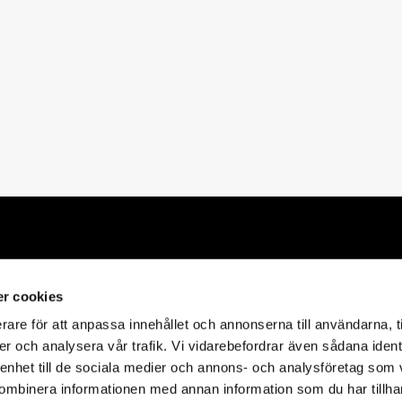
Bra att veta
r cookies
a
FAQ
rare för att anpassa innehållet och annonserna till användarna, t
er och analysera vår trafik. Vi vidarebefordrar även sådana ident
Manualer
 enhet till de sociala medier och annons- och analysföretag som
Recept
ombinera informationen med annan information som du har tillhand