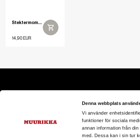
Stektermometer
14,90 EUR
Kontakt
Om oss
Denna webbplats använde
Om Muurikk
asiakaspalvelu@pisla.fi
Vi använder enhetsidentifie
+358 10 843 2111
funktioner för sociala medi
Kontakt
annan information från din
Cookies
med. Dessa kan i sin tur k