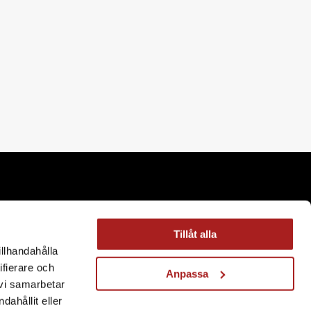
Köp- och leveransvillkor
Tillåt alla
Köpvillkor
illhandahålla
ifierare och
Leveransvillkor
Anpassa
 vi samarbetar
Reklamation och retur
ahållit eller