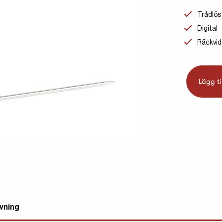
Trådlös
Digital
Räckvidd
Lägg ti
vning