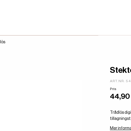
lös
Stekt
ART.NR: 5
Pris
44,90
Trådlös di
tillagnings
Mer informa