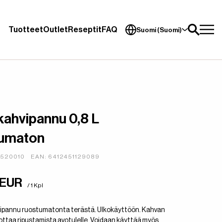
Tuotteet
Outlet
Reseptit
FAQ
Suomi (Suomi)
kahvipannu 0,8 L
tumaton
4520010
EAN: 6412451129089
 EUR
/ 1 Kpl
ipannu ruostumatonta terästä. Ulkokäyttöön. Kahvan
ttaa ripustamista avotulelle. Voidaan käyttää myös