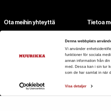
Ota meihin yhteyttä
Tietoa m
Tietoa Muur
asiakaspalvelu@pisla.fi
+358 207 229 850
Denna webbplats använde
Ota meihin 
Vi använder enhetsidentifie
Cookies
funktioner för sociala medi
Tietosuojas
annan information från din
Tilaa uutiskirjeemme – saat 15 %
med. Dessa kan i sin tur k
alennuksen ensimmäisestä
som de har samlat in när d
Saavutetta
ostoksestasi
Visa detaljer