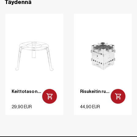
Täydennä
Keittotaso nuotiopannuille ruostumaton
Risukeitin ruostumaton
29,90 EUR
44,90 EUR