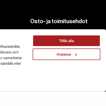
Osto- ja toimitusehdot
Ostoehdot
Toimitusehdot
Tillåt alla
illhandahålla
Hyvitys ja Palautus
ifierare och
Anpassa
 vi samarbetar
ahållit eller