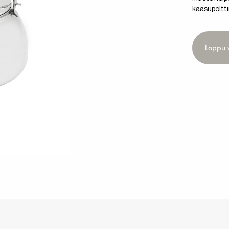
kaasupolttim
Loppu 