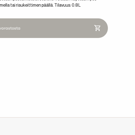
ella tai risukeittimen päällä. Tilavuus: 0.8 L
varastosta