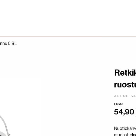
nnu 0,8 L
Retki
ruos
ART.NR: 5
Hinta
54,90
Nuotiokahv
muoto helpo