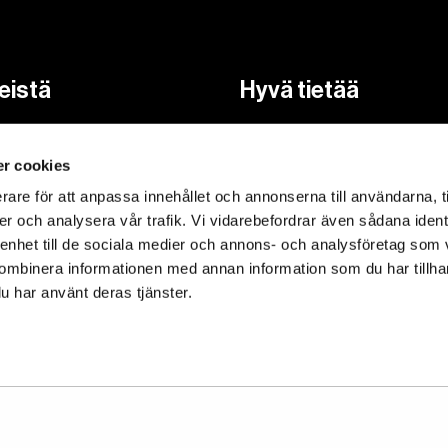
eistä
Hyvä tietää
ikasta
FAQ
r cookies
yhteyttä
Käyttöohjeet
rare för att anpassa innehållet och annonserna till användarna, t
Reseptit
er och analysera vår trafik. Vi vidarebefordrar även sådana ident
eloste
Kierrätysohjeistus
 enhet till de sociala medier och annons- och analysföretag som
ombinera informationen med annan information som du har tillhand
u har använt deras tjänster.
vuusseloste