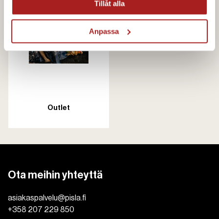
Tillåt alla
Anpassa
Outlet
Ota meihin yhteyttä
asiakaspalvelu@pisla.fi
+358 207 229 850