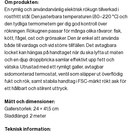
Om produkten:
En rymlig och användarvänlig elektrisk rökugn tillverkad i
rostfritt stål. Den justerbara temperaturen (80–220 °C) och
den tydliga termometern ger dig god kontroll över
rökningen. Rökugnen passar för många olika råvaror: fisk,
kött, fågel, ost och grönsaker. Den är enkel att använda
både till vardags och vid större tillfällen. Det avtagbara
locket kan hängas på handtaget när du ska lyfta ut maten
och en djup droppbricka samlar effektivt upp fett och
vätska. Utrustad med ett rymligt galler, avtagbar
sidomonterad termostat, ventil som släpper ut överflödig
fukt och rök, samt stabila handtag i FSC-märkt rökt ask för
ett hållbart och stilrent uttryck.
Mått och dimensioner:
Gallerstorlek: 24 × 41,5 cm
Sladdlängd: 2 meter
Teknisk information: