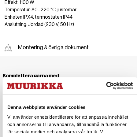
Effekt: 1100 W
Temperatur: 80–220 °C, justerbar
Enheten IPX4, termostaten IP44
Anslutning: Jordad (230 V, 50 Hz)
Montering & övriga dokument
Komplettera gärna med
Denna webbplats använder cookies
Vi använder enhetsidentifierare för att anpassa innehållet
Rökspån, Äpple 500 g
Rökspån, Hickory 500 g
och annonserna till användarna, tillhandahålla funktioner
8,90 EUR
8,90 EUR
för sociala medier och analysera vår trafik. Vi