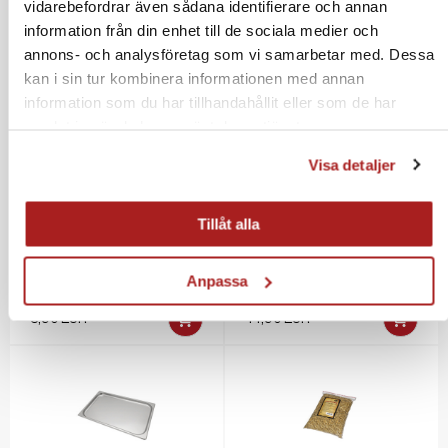
vidarebefordrar även sådana identifierare och annan
information från din enhet till de sociala medier och
annons- och analysföretag som vi samarbetar med. Dessa
kan i sin tur kombinera informationen med annan
information som du har tillhandahållit eller som de har
Rökspån, Konjak 500 g
Rökspån, Whisky 500 g
samlat in när du har använt deras tjänster.
11,90 EUR
11,90 EUR
Visa detaljer
Tillåt alla
Anpassa
Rökspån Al, 2 L
Stektermometer trådlös
3,90 EUR
44,90 EUR