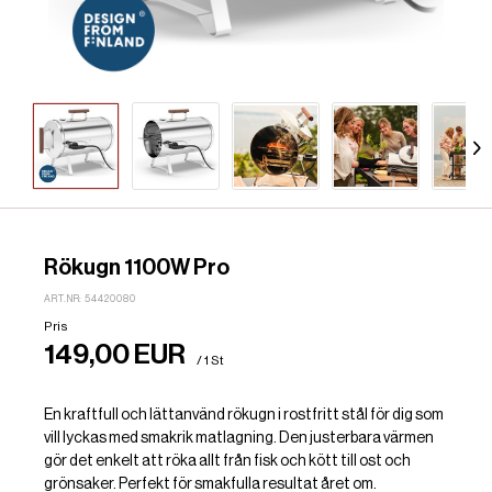
Rökugn 1100W Pro
ART.NR: 54420080
Pris
149,00 EUR
/ 1 St
En kraftfull och lättanvänd rökugn i rostfritt stål för dig som
vill lyckas med smakrik matlagning. Den justerbara värmen
gör det enkelt att röka allt från fisk och kött till ost och
grönsaker. Perfekt för smakfulla resultat året om.