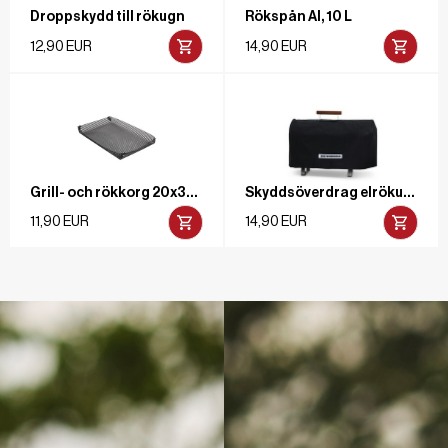
Droppskydd till rökugn
Rökspån Al, 10 L
12,90 EUR
14,90 EUR
Grill- och rökkorg 20x32 cm
Skyddsöverdrag elrökugn 1100W Pro
11,90 EUR
14,90 EUR