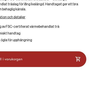
lat träslag för lång livslängd. Handtaget ger ett bra
n behaglig känsla.
tion och detaljer
 av FSC-certifierat värmebehandlat trä
iskt handtag
k ögla för upphängning
ll i varukorgen