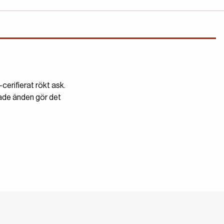
erifierat rökt ask.
klade änden gör det