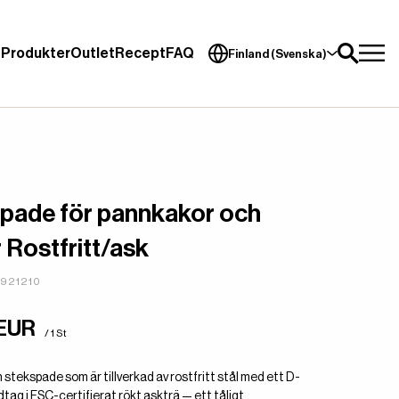
Produkter
Outlet
Recept
FAQ
Finland (Svenska)
pade för pannkakor och
r Rostfritt/ask
4921210
 EUR
/ 1 St
stekspade som är tillverkad av rostfritt stål med ett D-
tag i FSC-certifierat rökt askträ — ett tåligt,