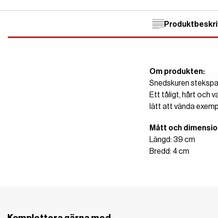
Produktbeskri
Om produkten:
Snedskuren stekspade
Ett tåligt, hårt och
lätt att vända exempe
Mått och dimensio
Längd: 39 cm
Bredd: 4 cm
Komplettera gärna med