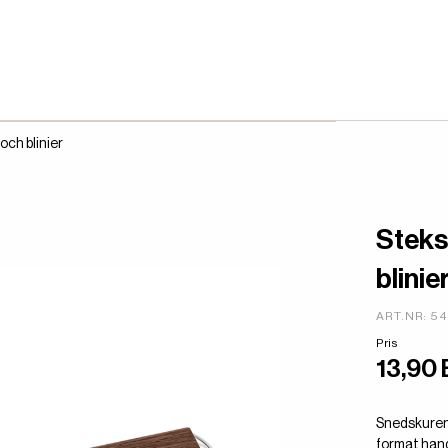
och blinier
Steks
blinie
ART.NR: 5
Pris
13,90
Snedskuren 
format hand