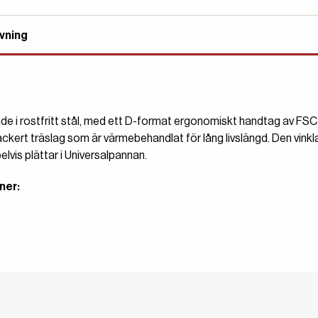
vning
 i rostfritt stål, med ett D-format ergonomiskt handtag av FSC-c
 vackert träslag som är värmebehandlat för lång livslängd. Den vin
lvis plättar i Universalpannan.
ner: