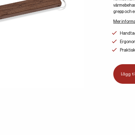
värmebehand
grepp och e
Mer informa
Handtag
Ergonom
Praktis
Lägg ti