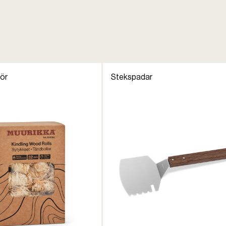
hör
Stekspadar