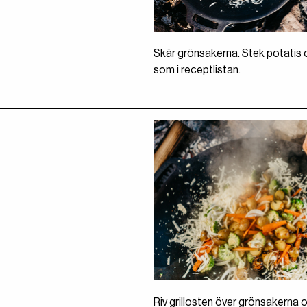
Skär grönsakerna. Stek potatis
som i receptlistan.
Riv grillosten över grönsakerna 