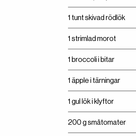
1 tunt skivad rödlök
1 strimlad morot
1 broccoli i bitar
1 äpple i tärningar
1 gul lök i klyftor
200 g småtomater