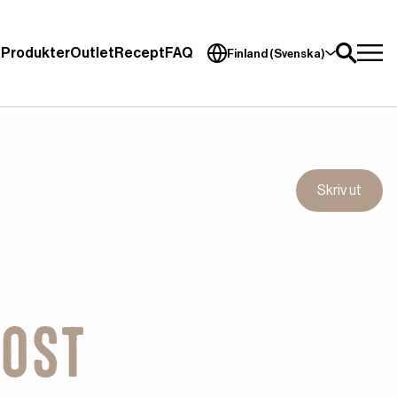
Produkter
Outlet
Recept
FAQ
Finland (Svenska)
Skriv ut
ost