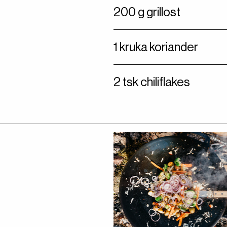
200 g grillost
1 kruka koriander
2 tsk chiliflakes