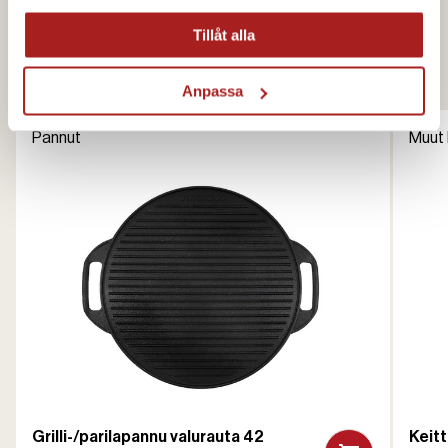
Tillåt alla
Reseptissä käytetyt tuotteet
Anpassa
Pannut
Muut 
Grilli-/parilapannu valurauta 42
Keit