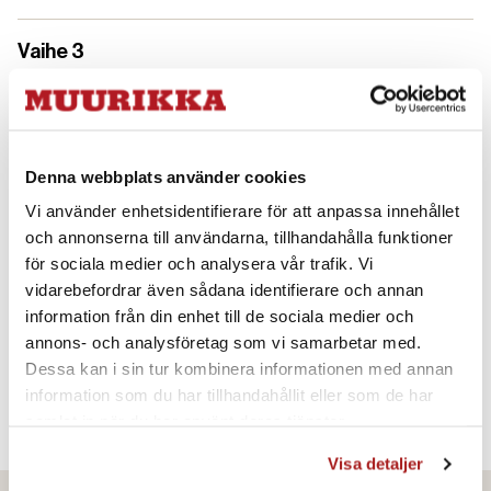
Vaihe 3
Denna webbplats använder cookies
Vi använder enhetsidentifierare för att anpassa innehållet
och annonserna till användarna, tillhandahålla funktioner
för sociala medier och analysera vår trafik. Vi
vidarebefordrar även sådana identifierare och annan
information från din enhet till de sociala medier och
annons- och analysföretag som vi samarbetar med.
Grillaa pihvit kuumalla pannulla
Dessa kan i sin tur kombinera informationen med annan
ja mausta suolalla ja mustapippurilla.
information som du har tillhandahållit eller som de har
Tarjoile perunoiden ja maustevoin kera.
samlat in när du har använt deras tjänster.
Visa detaljer