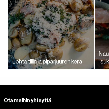
Naud
Lohta tillin ja piparjuuren kera
lisu
Nauti!
Nauti!
Ota meihin yhteyttä