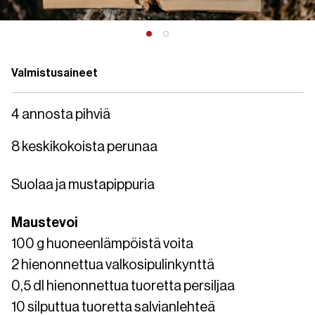
Valmistusaineet
4 annosta pihviä
8 keskikokoista perunaa
Suolaa ja mustapippuria
Maustevoi
100 g huoneenlämpöistä voita
2 hienonnettua valkosipulinkynttä
0,5 dl hienonnettua tuoretta persiljaa
10 silputtua tuoretta salvianlehteä