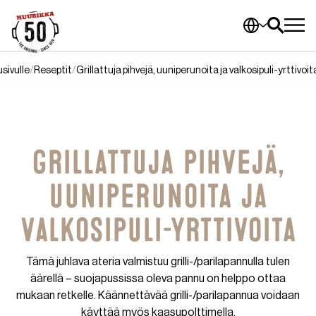
sivulle
Reseptit
Grillattuja pihvejä, uuniperunoita ja valkosipuli-yrttivoit
Grillattuja pihvejä,
uuniperunoita ja
valkosipuli-yrttivoita
Tämä juhlava ateria valmistuu grilli-/parilapannulla tulen
äärellä – suojapussissa oleva pannu on helppo ottaa
mukaan retkelle. Käännettävää grilli-/parilapannua voidaan
käyttää myös kaasupolttimella.