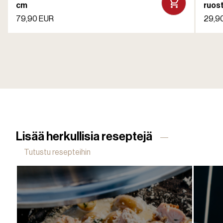
cm
ruos
79,90 EUR
29,9
Lisää herkullisia reseptejä
Tutustu resepteihin