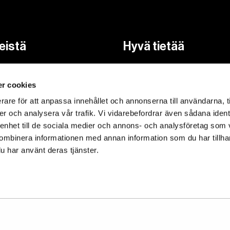
eistä
Hyvä tietää
ikasta
FAQ
r cookies
yhteyttä
Käyttöohjeet
rare för att anpassa innehållet och annonserna till användarna, t
Reseptit
er och analysera vår trafik. Vi vidarebefordrar även sådana ident
eloste
Kierrätysohjeistus
 enhet till de sociala medier och annons- och analysföretag som
ombinera informationen med annan information som du har tillhand
u har använt deras tjänster.
vuusseloste