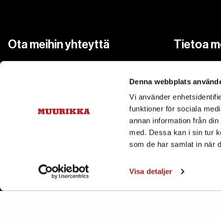
Ota meihin yhteyttä
Tietoa m
Tietoa Muur
asiakaspalvelu@pisla.fi
+358 207 229 850
Denna webbplats använde
Ota meihin 
Vi använder enhetsidentifie
Cookies
funktioner för sociala medi
Tietosuojas
annan information från din
Tilaa uutiskirjeemme – saat 15 %
med. Dessa kan i sin tur k
alennuksen ensimmäisestä
som de har samlat in när d
Saavutetta
ostoksestasi
Visa detaljer