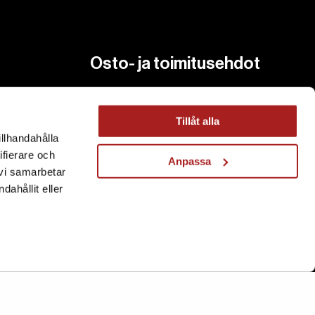
Osto- ja toimitusehdot
Ostoehdot
Toimitusehdot
Tillåt alla
illhandahålla
Hyvitys ja Palautus
ifierare och
Anpassa
 vi samarbetar
ahållit eller