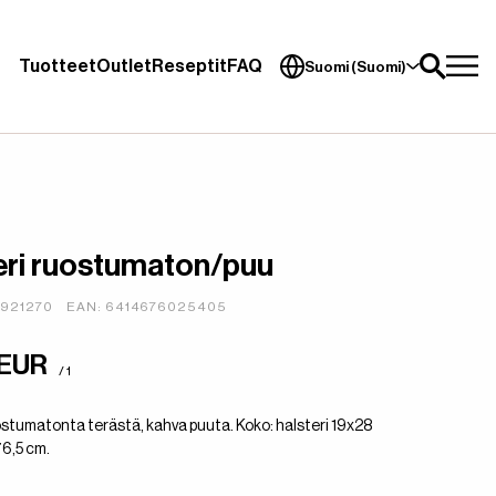
Tuotteet
Outlet
Reseptit
FAQ
Suomi (Suomi)
eri ruostumaton/puu
4921270
EAN: 6414676025405
 EUR
/ 1
ostumatonta terästä, kahva puuta. Koko: halsteri 19x28
76,5 cm.