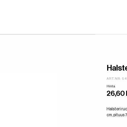
Halst
ART.NR: 5
Hinta
26,60
Halsteri ru
cm, pituus 