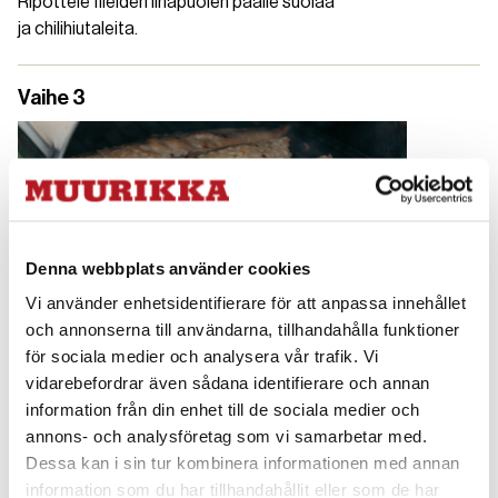
Ripottele fileiden lihapuolen päälle suolaa
ja chilihiutaleita.
Vaihe 3
Denna webbplats använder cookies
Vi använder enhetsidentifierare för att anpassa innehållet
och annonserna till användarna, tillhandahålla funktioner
för sociala medier och analysera vår trafik. Vi
vidarebefordrar även sådana identifierare och annan
information från din enhet till de sociala medier och
Kuumenna savustin maksimilämpötilaan.
annons- och analysföretag som vi samarbetar med.
Laske lämpö 80-100 asteeseen. Aseta makrilli
Dessa kan i sin tur kombinera informationen med annan
ritilälle ja savusta sitä noin 20 minuuttia,
information som du har tillhandahållit eller som de har
kunnes sen sisälämpötila on 58 astetta.