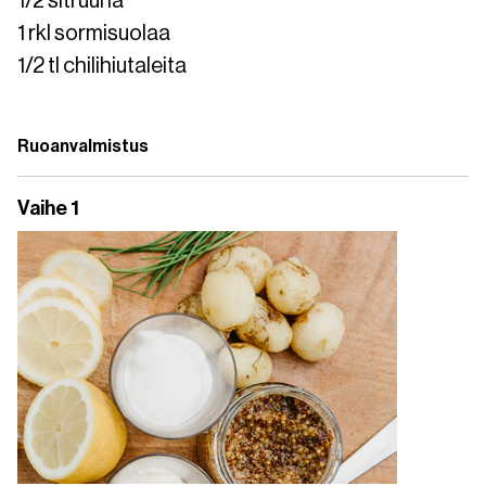
1/2 sitruuna
1 rkl sormisuolaa
1/2 tl chilihiutaleita
Ruoanvalmistus
Vaihe 1