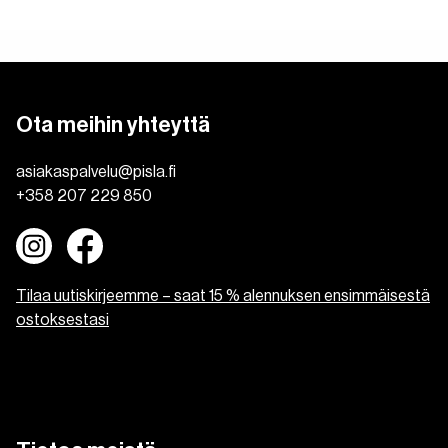
Nauti!
Nauti!
Ota meihin yhteyttä
asiakaspalvelu@pisla.fi
+358 207 229 850
Tilaa uutiskirjeemme – saat 15 % alennuksen ensimmäisestä
ostoksestasi