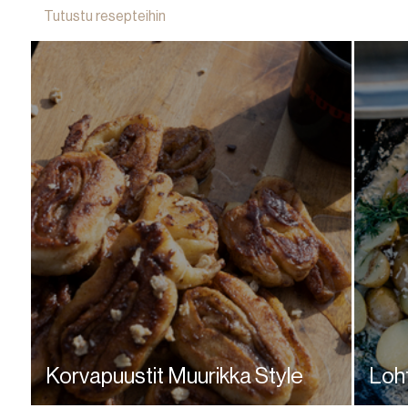
Tutustu resepteihin
Korvapuustit Muurikka Style
Loht