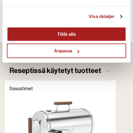
samlat in när du har använt deras tjänster.
Visa detaljer
Vaihe 4
Tarjoile tuoreen perunasalaatin kera.
Tillåt alla
Anpassa
Reseptissä käytetyt tuotteet
Savustimet