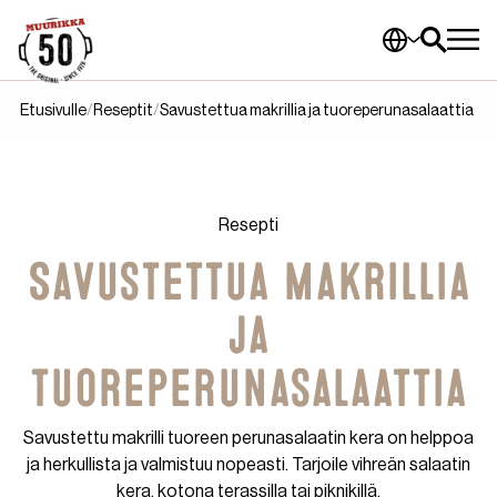
Etusivulle
Reseptit
Savustettua makrillia ja tuoreperunasalaattia
Resepti
Savustettua makrillia
ja
tuoreperunasalaattia
Savustettu makrilli tuoreen perunasalaatin kera on helppoa
ja herkullista ja valmistuu nopeasti. Tarjoile vihreän salaatin
kera, kotona terassilla tai piknikillä.