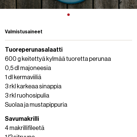
Valmistusaineet
Tuoreperunasalaatti
600 g keitettyä kylmää tuoretta perunaa
0,5 dl majoneesia
1 dl kermaviiliä
3 rkl karkeaa sinappia
3 rkl ruohosipulia
Suolaa ja mustapippuria
Savumakrilli
4 makrillifileetä