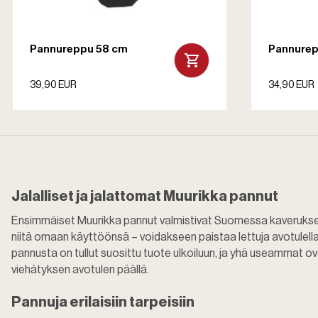
Pannureppu 58 cm
Pannurep
39,90 EUR
34,90 EUR
Jalalliset ja jalattomat Muurikka pannut
Ensimmäiset Muurikka pannut valmistivat Suomessa kaverukset,
niitä omaan käyttöönsä – voidakseen paistaa lettuja avotulella.
pannusta on tullut suosittu tuote ulkoiluun, ja yhä useammat
viehätyksen avotulen päällä.
Pannuja erilaisiin tarpeisiin