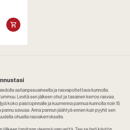
nnustasi
iedolla astianpesuaineella ja rasvapoltettava kunnolla.
mmuu. Levitä sen jälkeen ohut ja tasainen kerros rasvaa,
ljyä koko paistopinnalle ja kuumenna pannua kunnolla noin 15
kka pannu savuaa. Anna pannun jäähtyä ennen kuin pyyhit sen
 uudella ohuella rasvakerroksella.
jälkeen tarvitaan yleensä vain vettä. Tee se heti käytön