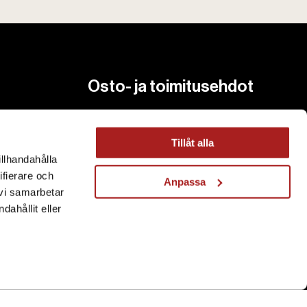
Osto- ja toimitusehdot
Ostoehdot
Toimitusehdot
Tillåt alla
illhandahålla
Hyvitys ja Palautus
ifierare och
Anpassa
 vi samarbetar
ahållit eller