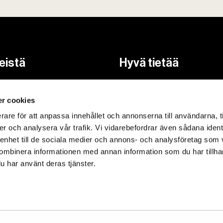
eistä
Hyvä tietää
ikasta
FAQ
r cookies
yhteyttä
Käyttöohjeet
rare för att anpassa innehållet och annonserna till användarna, t
Reseptit
er och analysera vår trafik. Vi vidarebefordrar även sådana ident
eloste
Kierrätysohjeistus
 enhet till de sociala medier och annons- och analysföretag som
ombinera informationen med annan information som du har tillhand
u har använt deras tjänster.
vuusseloste