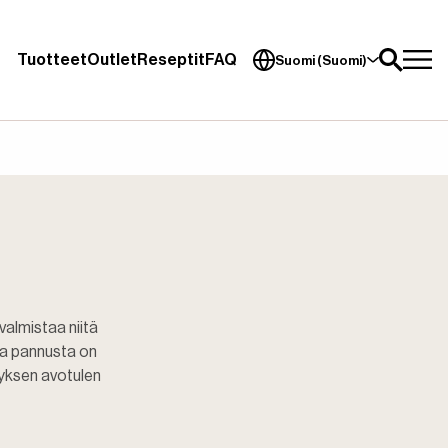
Tuotteet
Outlet
Reseptit
FAQ
Suomi (Suomi)
almistaa niitä
ka pannusta on
tyksen avotulen