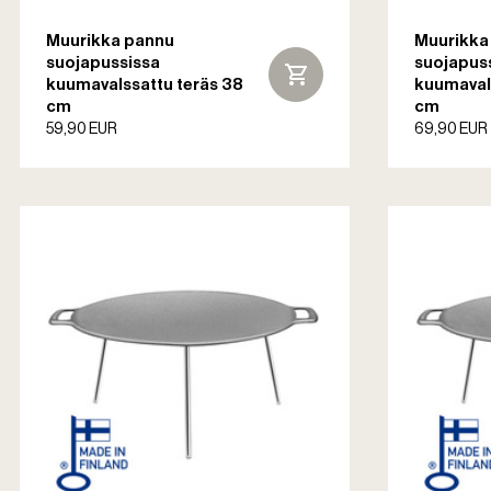
Muurikka pannu
Muurikka
suojapussissa
suojapus
kuumavalssattu teräs 38
kuumavals
cm
cm
59,90 EUR
69,90 EUR