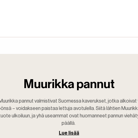
Muurikka pannut
uurikka pannut valmistivat Suomessa kaverukset, jotka alkoivat v
nsä – voidakseen paistaa lettuja avotulella. Siitä lähtien Muurik
u tuote ulkoiluun, ja yhä useammat ovat huomanneet pannun viehä
päällä.
Lue lisää