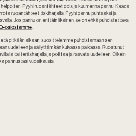
uu helpoiten. Pyyhi ruoantähteet pois ja kuumenna pannu. Kaada
rrota ruoantähteet tiskiharjalla. Pyyhi pannu puhtaaksi ja
svalla. Jos pannu on erittäin likainen, se on ehkä puhdistettava
Q-osiostamme
.
ytetä pitkään aikaan, suosittelemme puhdistamaan sen
maan uudelleen ja säilyttämään kuivassa paikassa. Ruostunut
llalla tai teräsharjalla ja polttaa ja rasvata uudelleen. Oikein
ka pannustasi vuosikausia.