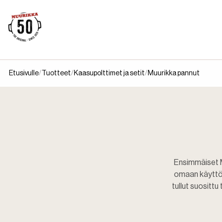
Etusivulle
Tuotteet
Kaasupolttimet ja setit
Muurikka pannut
Ensimmäiset M
omaan käyttöö
tullut suositt