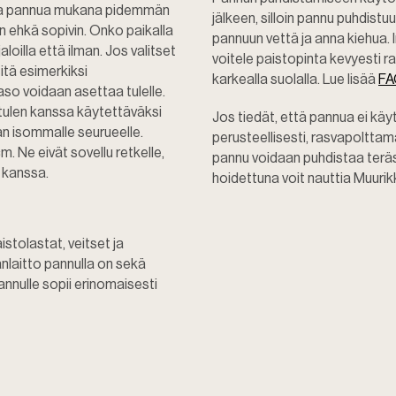
taa pannua mukana pidemmän
jälkeen, silloin pannu puhdist
 ehkä sopivin. Onko paikalla
pannuun vettä ja anna kiehua. I
loilla että ilman. Jos valitset
voitele paistopinta kevyesti ra
sitä esimerkiksi
karkealla suolalla. Lue lisää
FA
aso voidaan asettaa tulelle.
ulen kanssa käytettäväksi
Jos tiedät, että pannua ei kä
n isommalle seurueelle.
perusteellisesti, rasvapoltta
. Ne eivät sovellu retkelle,
pannu voidaan puhdistaa teräsvi
n kanssa.
hoidettuna voit nauttia Muurik
aistolastat, veitset ja
anlaitto pannulla on sekä
nulle sopii erinomaisesti