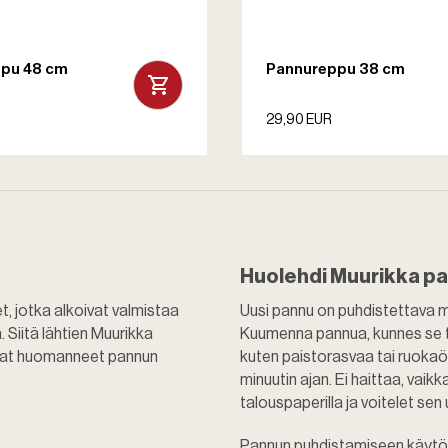
pu 48 cm
Pannureppu 38 cm
29,90 EUR
Huolehdi Muurikka pa
 jotka alkoivat valmistaa
Uusi pannu on puhdistettava m
 Siitä lähtien Muurikka
Kuumenna pannua, kunnes se tu
 ovat huomanneet pannun
kuten paistorasvaa tai ruokaö
minuutin ajan. Ei haittaa, vai
talouspaperilla ja voitelet sen
Pannun puhdistamiseen käytön 