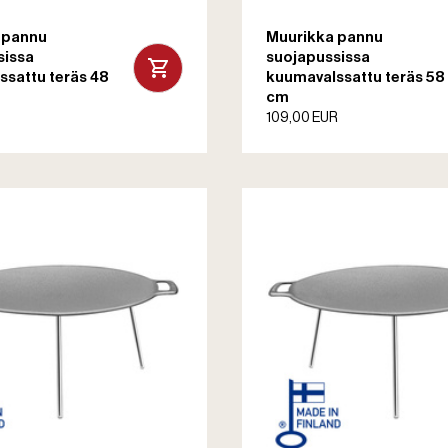
 pannu
Muurikka pannu
sissa
suojapussissa
sattu teräs 48
kuumavalssattu teräs 58
cm
109,00 EUR