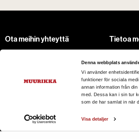
Ota meihin yhteyttä
Tietoa m
Tietoa Muur
asiakaspalvelu@pisla.fi
+358 207 229 850
Denna webbplats använde
Ota meihin 
Vi använder enhetsidentifie
Cookies
funktioner för sociala medi
Tietosuojas
annan information från din
Tilaa uutiskirjeemme – saat 15 %
med. Dessa kan i sin tur k
alennuksen ensimmäisestä
som de har samlat in när d
Saavutetta
ostoksestasi
Visa detaljer