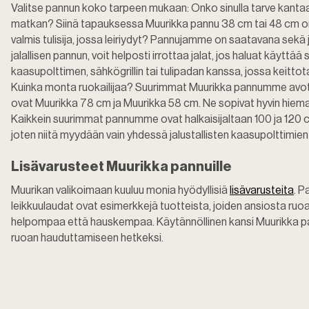
Valitse pannun koko tarpeen mukaan: Onko sinulla tarve kan
matkan? Siinä tapauksessa Muurikka pannu 38 cm tai 48 cm on
valmis tulisija, jossa leiriydyt? Pannujamme on saatavana sekä ja
jalallisen pannun, voit helposti irrottaa jalat, jos haluat käyttää 
kaasupolttimen, sähkögrillin tai tulipadan kanssa, jossa keittot
Kuinka monta ruokailijaa? Suurimmat Muurikka pannumme avot
ovat Muurikka 78 cm ja Muurikka 58 cm. Ne sopivat hyvin hiema
Kaikkein suurimmat pannumme ovat halkaisijaltaan 100 ja 120 cm
joten niitä myydään vain yhdessä jalustallisten kaasupolttimie
Lisävarusteet Muurikka pannuille
Muurikan valikoimaan kuuluu monia hyödyllisiä
lisävarusteita
. P
leikkuulaudat ovat esimerkkejä tuotteista, joiden ansiosta ruo
helpompaa että hauskempaa. Käytännöllinen kansi Muurikka pan
ruoan hauduttamiseen hetkeksi.